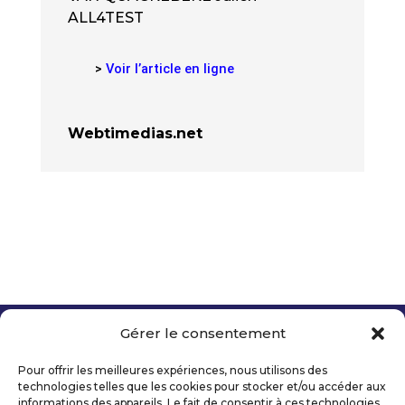
ALL4TEST
>
Voir l’article en ligne
Webtimedias.net
Gérer le consentement
Copyright 2026 Telecom Valley – Tous droits
réservés
Pour offrir les meilleures expériences, nous utilisons des
Mentions légales
technologies telles que les cookies pour stocker et/ou accéder aux
Politique de confidentialité
informations des appareils. Le fait de consentir à ces technologies