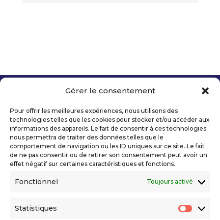
Gérer le consentement
Copyright 2026 Telecom Valley – Tous droits
réservés
Pour offrir les meilleures expériences, nous utilisons des
Mentions légales
technologies telles que les cookies pour stocker et/ou accéder aux
Politique de confidentialité
informations des appareils. Le fait de consentir à ces technologies
nous permettra de traiter des données telles que le
Déclaration d’accessibilité numérique
comportement de navigation ou les ID uniques sur ce site. Le fait
de ne pas consentir ou de retirer son consentement peut avoir un
effet négatif sur certaines caractéristiques et fonctions.
Ils nous soutiennent
Fonctionnel
Toujours activé
Statistiques
Statis