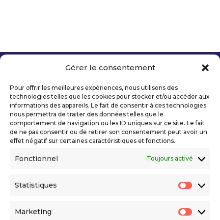
Gérer le consentement
Copyright 2026 Telecom Valley – Tous droits
réservés
Pour offrir les meilleures expériences, nous utilisons des
Mentions légales
technologies telles que les cookies pour stocker et/ou accéder aux
Politique de confidentialité
informations des appareils. Le fait de consentir à ces technologies
nous permettra de traiter des données telles que le
Déclaration d’accessibilité numérique
comportement de navigation ou les ID uniques sur ce site. Le fait
de ne pas consentir ou de retirer son consentement peut avoir un
effet négatif sur certaines caractéristiques et fonctions.
Ils nous soutiennent
Fonctionnel
Toujours activé
Statistiques
Statis
Marketing
Market