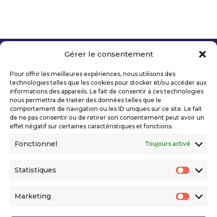
Gérer le consentement
Copyright 2026 Telecom Valley – Tous droits
réservés
Pour offrir les meilleures expériences, nous utilisons des
Mentions légales
technologies telles que les cookies pour stocker et/ou accéder aux
Politique de confidentialité
informations des appareils. Le fait de consentir à ces technologies
nous permettra de traiter des données telles que le
Déclaration d’accessibilité numérique
comportement de navigation ou les ID uniques sur ce site. Le fait
de ne pas consentir ou de retirer son consentement peut avoir un
effet négatif sur certaines caractéristiques et fonctions.
Ils nous soutiennent
Fonctionnel
Toujours activé
Statistiques
Statis
Marketing
Market