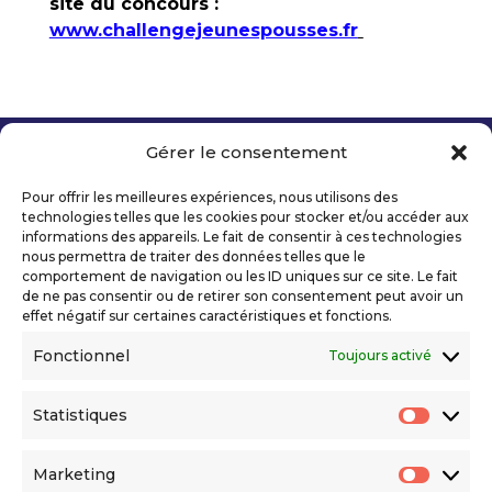
site du concours :
www.challengejeunespousses.fr
Gérer le consentement
Copyright 2026 Telecom Valley – Tous droits
réservés
Pour offrir les meilleures expériences, nous utilisons des
Mentions légales
technologies telles que les cookies pour stocker et/ou accéder aux
Politique de confidentialité
informations des appareils. Le fait de consentir à ces technologies
nous permettra de traiter des données telles que le
Déclaration d’accessibilité numérique
comportement de navigation ou les ID uniques sur ce site. Le fait
de ne pas consentir ou de retirer son consentement peut avoir un
effet négatif sur certaines caractéristiques et fonctions.
Ils nous soutiennent
Fonctionnel
Toujours activé
Statistiques
Statis
Marketing
Market