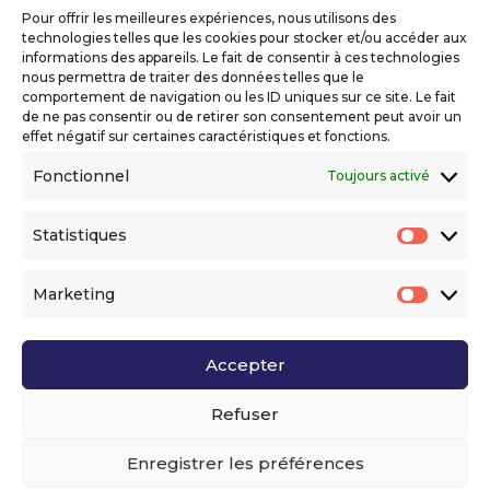
réservés
Pour offrir les meilleures expériences, nous utilisons des
Mentions légales
technologies telles que les cookies pour stocker et/ou accéder aux
Politique de confidentialité
informations des appareils. Le fait de consentir à ces technologies
nous permettra de traiter des données telles que le
Déclaration d’accessibilité numérique
comportement de navigation ou les ID uniques sur ce site. Le fait
de ne pas consentir ou de retirer son consentement peut avoir un
effet négatif sur certaines caractéristiques et fonctions.
Ils nous soutiennent
Fonctionnel
Toujours activé
Statistiques
Statis
Marketing
Market
Accepter
Voir l’ensemble de nos partenaires
Refuser
Enregistrer les préférences