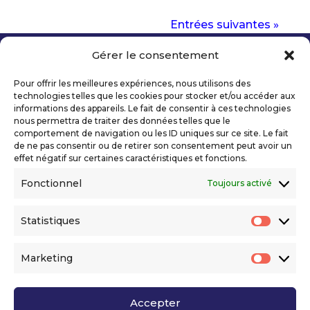
Entrées suivantes »
Gérer le consentement
Copyright 2026 Telecom Valley – Tous droits
réservés
Pour offrir les meilleures expériences, nous utilisons des
Mentions légales
technologies telles que les cookies pour stocker et/ou accéder aux
Politique de confidentialité
informations des appareils. Le fait de consentir à ces technologies
nous permettra de traiter des données telles que le
Déclaration d’accessibilité numérique
comportement de navigation ou les ID uniques sur ce site. Le fait
de ne pas consentir ou de retirer son consentement peut avoir un
effet négatif sur certaines caractéristiques et fonctions.
Ils nous soutiennent
Fonctionnel
Toujours activé
Statistiques
Statis
Marketing
Market
Accepter