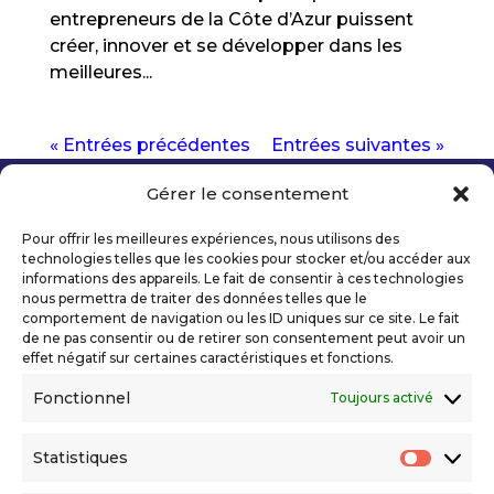
entrepreneurs de la Côte d’Azur puissent
créer, innover et se développer dans les
meilleures...
« Entrées précédentes
Entrées suivantes »
Gérer le consentement
Copyright 2026 Telecom Valley – Tous droits
réservés
Pour offrir les meilleures expériences, nous utilisons des
Mentions légales
technologies telles que les cookies pour stocker et/ou accéder aux
Politique de confidentialité
informations des appareils. Le fait de consentir à ces technologies
nous permettra de traiter des données telles que le
Déclaration d’accessibilité numérique
comportement de navigation ou les ID uniques sur ce site. Le fait
de ne pas consentir ou de retirer son consentement peut avoir un
effet négatif sur certaines caractéristiques et fonctions.
Ils nous soutiennent
Fonctionnel
Toujours activé
Statistiques
Statis