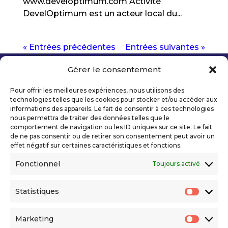
www.developtimum.com Activité
DevelOptimum est un acteur local du...
« Entrées précédentes
Entrées suivantes »
Gérer le consentement
Copyright 2026 Telecom Valley – Tous droits
réservés
Pour offrir les meilleures expériences, nous utilisons des
Mentions légales
technologies telles que les cookies pour stocker et/ou accéder aux
Politique de confidentialité
informations des appareils. Le fait de consentir à ces technologies
nous permettra de traiter des données telles que le
Déclaration d’accessibilité numérique
comportement de navigation ou les ID uniques sur ce site. Le fait
de ne pas consentir ou de retirer son consentement peut avoir un
effet négatif sur certaines caractéristiques et fonctions.
Ils nous soutiennent
Fonctionnel
Toujours activé
Statistiques
Statis
Marketing
Market