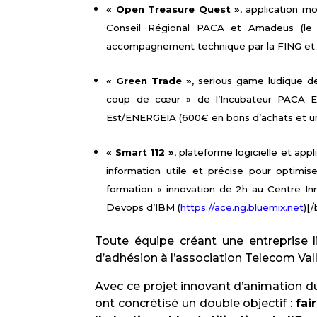
« Open Treasure Quest »
, application m
Conseil Régional PACA et Amadeus (le 
accompagnement technique par la FING et l
« Green Trade »
, serious game ludique d
coup de cœur » de l’Incubateur PACA E
Est/ENERGEIA (600€ en bons d’achats et u
« Smart 112 »
, plateforme logicielle et app
information utile et précise pour optimis
formation « innovation de 2h au Centre In
Devops d’IBM (
https://ace.ng.bluemix.net
)[/
Toute équipe créant une entreprise l
d’adhésion à l’association Telecom Vall
Avec ce projet innovant d’animation du
ont concrétisé un double objectif :
fai