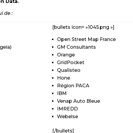
en Data.
i de :
[bullets icon= »1045.png »]
Open Street Map France
geia)
GM Consultants
Orange
GridPocket
Qualisteo
Hone
Région PACA
IBM
Venap Auto Bleue
IMREDD
Webelse
[/bullets]