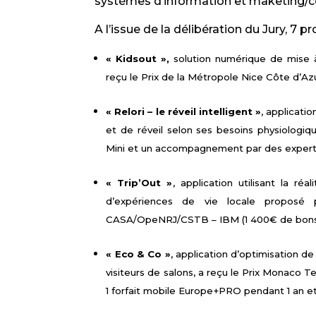
systèmes d’information et maketing/
A l’issue de la délibération du Jury, 7 p
« Kidsout »,
solution numérique de mise à 
reçu le Prix de la Métropole Nice Côte d’Az
« Relori – le réveil intelligent »
, applicati
et de réveil selon ses besoins physiologiq
Mini et un accompagnement par des expert
« Trip’Out »
, application utilisant la r
d’expériences de vie locale proposé 
CASA/OpeNRJ/CSTB – IBM (1 400€ de bons
« Eco & Co »
, application d’optimisation de
visiteurs de salons, a reçu le Prix Monaco 
1 forfait mobile Europe+PRO pendant 1 an e