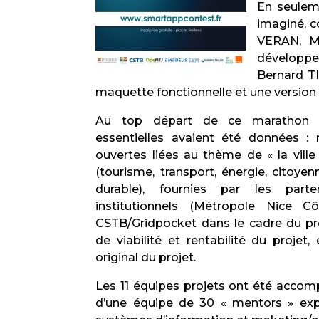
En seulem
imaginé, c
VERAN, Ma
développem
Bernard T
maquette fonctionnelle et une version 
Au top départ de ce marathon in
essentielles avaient été données : 
ouvertes liées au thème de « la ville
(tourisme, transport, énergie, citoye
durable), fournies par les part
institutionnels (Métropole Nice C
CSTB/Gridpocket dans le cadre du pro
de viabilité et rentabilité du projet,
original du projet.
Les 11 équipes projets ont été accomp
d’une équipe de 30 « mentors » exp