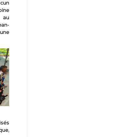
acun
oine
é au
ean-
 une
isés
que,