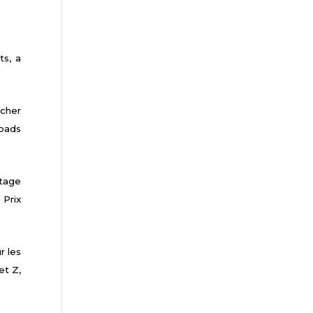
ts, a
ucher
Ipads
rtage
Prix
r les
et Z,