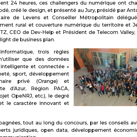
ent 24 heures, ces challengers du numérique ont ch
odé, créé le design, et présenté au Jury, présidé par Ant
ire de Levens et Conseiller Métropolitain délégu
ent rural et couverture numérique du territoire et J
ITZ, CEO de Dev-Help et Président de Telecom Valley,
light de business plan.
formatique, trois règles
n’utiliser que des données
 intelligente et connectée »
nneté, sport, développement
enaire privé (Orange) et
ôte d’Azur, Région PACA,
jet OpeNRJ, etc.), le degré
 et le caractère innovant et
agnées, tout au long du concours, par les conseils av
erts juridiques, open data, développement économi