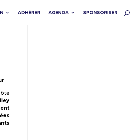
ON
ADHÉRER
AGENDA
SPONSORISER
ur
Côte
lley
ment
nées
ants