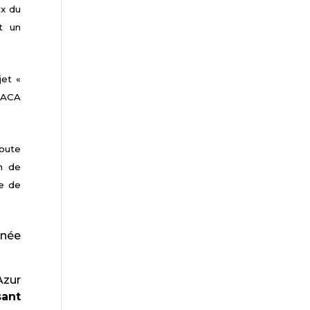
ix du
t un
jet «
PACA
toute
on de
me de
nnée
Azur
sant