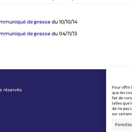
e
 communiqué de presse
du 10/10/14
 communiqué de presse
du 04/11/13
Pour offrir
s réservés
que les coo
fait de con
telles que 
de ne pas c
sur certain
Fonctio