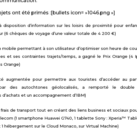
communication.
rojets ont été primés :[bullets icon= »1046.png »]
disposition d’information sur les loisirs de proximité pour enfan
ur (6 chèques de voyage d’une valeur totale de 4 200 €)
on mobile permettant à son utilisateur d’optimiser son heure de co
ues et ses contraintes trajets/temps, a gagné le Prix Orange (4 
s Orange)
éalité augmentée pour permettre aux touristes d’accéder au pa
par des autochtones géolocalisés, a remporté le double 
 d’achats et un accompagnement d’IBM)
 frais de transport tout en créant des liens business et sociaux pou
Telecom (1 smartphone Huawei G740, 1 tablette Sony : Xperia™ Tabl
t 1 hébergement sur le Cloud Monaco, sur Virtual Machine)