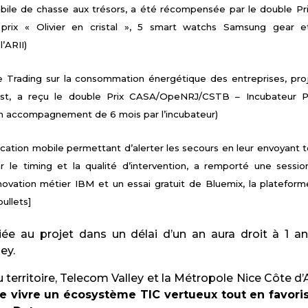
obile de chasse aux trésors, a été récompensée par le double Pr
prix « Olivier en cristal », 5 smart watchs Samsung gear e
’ARII)
e Trading sur la consommation énergétique des entreprises, pro
st, a reçu le double Prix CASA/OpeNRJ/CSTB – Incubateur 
n accompagnement de 6 mois par l’incubateur)
lication mobile permettant d’alerter les secours en leur envoyant 
er le timing et la qualité d’intervention, a remporté une sessi
novation métier IBM et un essai gratuit de Bluemix, la platefor
bullets]
iée au projet dans un délai d’un an aura droit à 1 a
ey.
 territoire, Telecom Valley et la Métropole Nice Côte d’
re vivre un écosystème TIC vertueux tout en favori