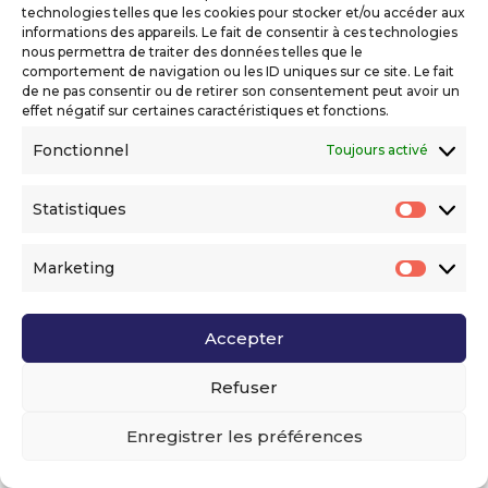
technologies telles que les cookies pour stocker et/ou accéder aux
informations des appareils. Le fait de consentir à ces technologies
nous permettra de traiter des données telles que le
comportement de navigation ou les ID uniques sur ce site. Le fait
de ne pas consentir ou de retirer son consentement peut avoir un
effet négatif sur certaines caractéristiques et fonctions.
Fonctionnel
Toujours activé
Christophe DE DINECHIN
Statistiques
Senior Principal Software Engineer chez
Statis
Red Hat
Marketing
Market
Accepter
Refuser
Bio
Enregistrer les préférences