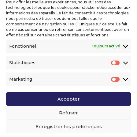
Pour offrir les meilleures expériences, nous utilisons des
Mentions légales
technologies telles que les cookies pour stocker et/ou accéder aux
Politique de confidentialité
informations des appareils. Le fait de consentir à ces technologies
nous permettra de traiter des données telles que le
Déclaration d’accessibilité numérique
comportement de navigation ou les ID uniques sur ce site. Le fait
de ne pas consentir ou de retirer son consentement peut avoir un
effet négatif sur certaines caractéristiques et fonctions.
Ils nous soutiennent
Fonctionnel
Toujours activé
Statistiques
Statis
Marketing
Market
Accepter
Voir l’ensemble de nos partenaires
Refuser
Enregistrer les préférences