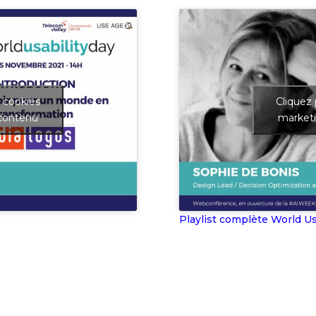
s cookies
Cliquez 
 contenu
marketi
Playlist complète World Us