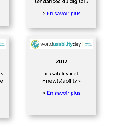
tendances du digital »
>
En savoir plus
2012
rs
« usability » et
re
« new(s)ability »
>
En savoir plus