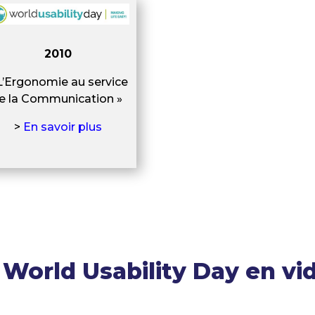
2010
L’Ergonomie au service
e la Communication »
>
En savoir plus
 World Usability Day en vi