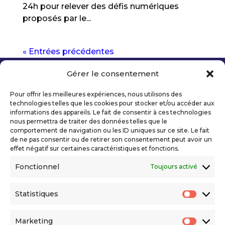
24h pour relever des défis numériques
proposés par le...
« Entrées précédentes
Gérer le consentement
Copyright 2026 Telecom Valley – Tous droits
réservés
Pour offrir les meilleures expériences, nous utilisons des
Mentions légales
technologies telles que les cookies pour stocker et/ou accéder aux
Politique de confidentialité
informations des appareils. Le fait de consentir à ces technologies
nous permettra de traiter des données telles que le
Déclaration d’accessibilité numérique
comportement de navigation ou les ID uniques sur ce site. Le fait
de ne pas consentir ou de retirer son consentement peut avoir un
effet négatif sur certaines caractéristiques et fonctions.
Ils nous soutiennent
Fonctionnel
Toujours activé
Statistiques
Statis
Marketing