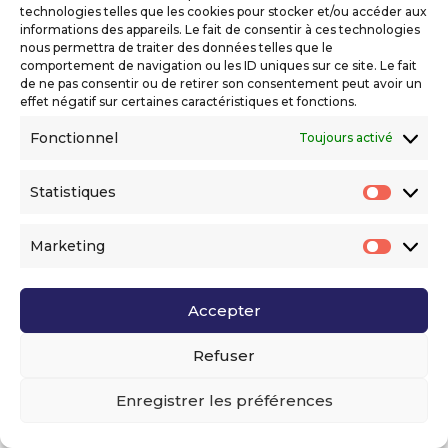
technologies telles que les cookies pour stocker et/ou accéder aux
informations des appareils. Le fait de consentir à ces technologies
nous permettra de traiter des données telles que le
JOURNÉE M-TOURISME 2022 – LES
comportement de navigation ou les ID uniques sur ce site. Le fait
ATOUTS DE LA CÔTE D’AZUR EN
de ne pas consentir ou de retirer son consentement peut avoir un
MATIÈRE DE TOURISME DURABLE ET
effet négatif sur certaines caractéristiques et fonctions.
RESPONSABLE GRÂCE AU NUMÉRIQUE
Fonctionnel
Toujours activé
Actualités
,
Actualités m-Tourisme
La Journée m-Tourisme 2022 proposée par
Statistiques
Statis
Telecom Valley le 26 avril dernier à Nice, en
présentiel et distanciel, a mis en valeur, via
Marketing
Market
des témoignages variés et de qualité,
l’expertise locale en matière de solutions
numériques en faveur d’un Tourisme
Accepter
durable et...
Refuser
Enregistrer les préférences