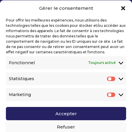
Gérer le consentement
Copyright 2026 Telecom Valley – Tous droits
réservés
Pour offrir les meilleures expériences, nous utilisons des
Mentions légales
technologies telles que les cookies pour stocker et/ou accéder aux
Politique de confidentialité
informations des appareils. Le fait de consentir à ces technologies
nous permettra de traiter des données telles que le
Déclaration d’accessibilité numérique
comportement de navigation ou les ID uniques sur ce site. Le fait
de ne pas consentir ou de retirer son consentement peut avoir un
effet négatif sur certaines caractéristiques et fonctions.
Ils nous soutiennent
Fonctionnel
Toujours activé
Statistiques
Statis
Marketing
Market
Accepter
Voir l’ensemble de nos partenaires
Refuser