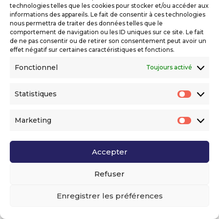
2 décembre 2014 – Campus Sophia Tech
technologies telles que les cookies pour stocker et/ou accéder aux
at2014.agiletour.org/fr/sophia-antipolis.html
informations des appareils. Le fait de consentir à ces technologies
nous permettra de traiter des données telles que le
Plus de 230 participants répartis sur 12
comportement de navigation ou les ID uniques sur ce site. Le fait
conférences et ateliers sur une demi-
de ne pas consentir ou de retirer son consentement peut avoir un
journée, 16 intervenants, 8 sponsors, 6
effet négatif sur certaines caractéristiques et fonctions.
partenaires organisateurs, l’Agile Tour
Fonctionnel
Toujours activé
Sophia Antipolis,...
Statistiques
Statis
INTERVENANTS AGILE TOUR SOPHIA
2014
Marketing
Agile Tour Sophia Antipolis
Market
Voir la liste des intervenants à l’Agile Tour
Accepter
Sophia 2014 Josiane Dequaire, RH
Tutoring (conférence « Comment intégrer
Refuser
l’agilité dans la politique RH ? »)
Consultante en développement RH –
Enregistrer les préférences
Chargée de cours sur modules de gestion
et RH. 10 ans de management...